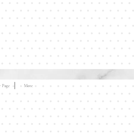
 Page
More