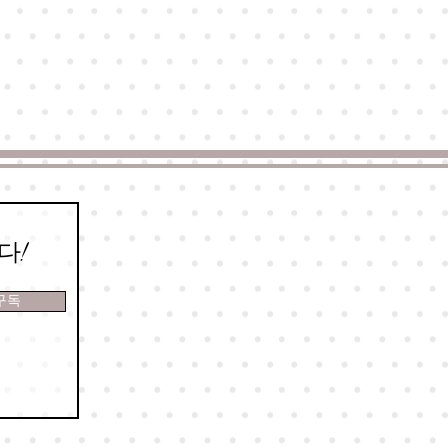
다!
구독