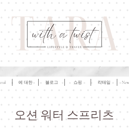
eral
에 대한
블로그
쇼핑
칵테일
New
오션 워터 스프리츠