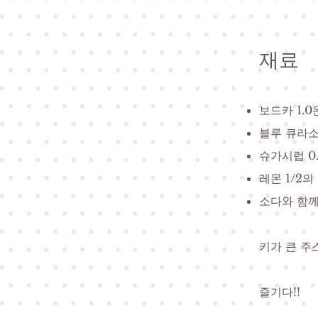
재료
보드카 1.
블루 큐라소
슈가시럽 0.
레몬 1/2의
소다와 함께
키가 큰 주
즐기다!!