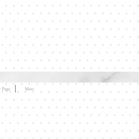
 Page
More