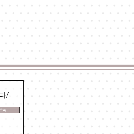
다!
구독