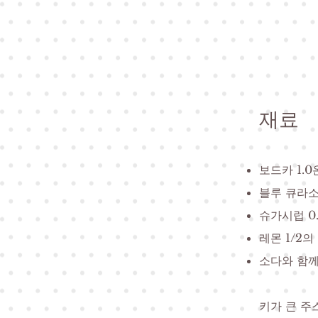
재료
보드카 1.
블루 큐라소
슈가시럽 0.
레몬 1/2의
소다와 함께
키가 큰 주