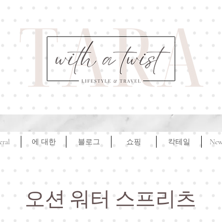
eral
에 대한
블로그
쇼핑
칵테일
New
오션 워터 스프리츠