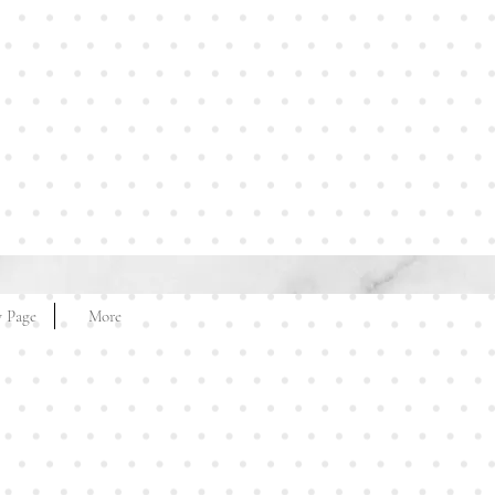
 Page
More