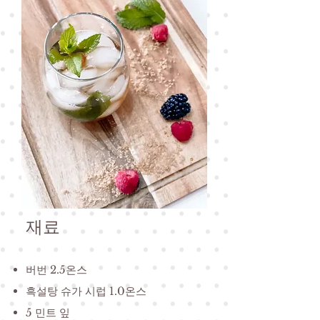
재료
버번 2.5온스
흑설탕 슈가 시럽 1.0온스
5 민트 잎